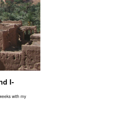
d I-
e weeks with my