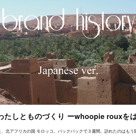
たしとものづくり ーwhoopie roux
た、北アフリカの国 モロッコ。バックパックで３週間。訪れたのはもう