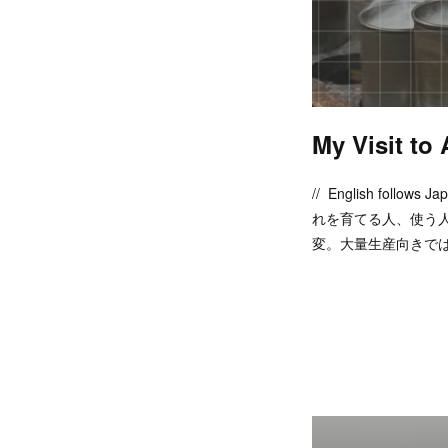
My Visit t
// English f
れを育てる人、使う
変。大量生産向きでは