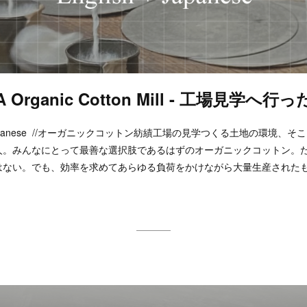
o A Organic Cotton Mill - 工場見学へ行っ
ollows Japanese //オーガニックコットン紡績工場の見学つくる土地の環境
人。みんなにとって最善な選択肢であるはずのオーガニックコットン。
ない。でも、効率を求めてあらゆる負荷をかけながら大量生産されたもの