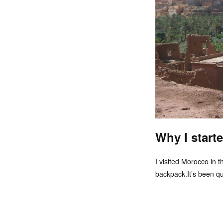
Why I start
I visited Morocco in t
backpack.It’s been qui