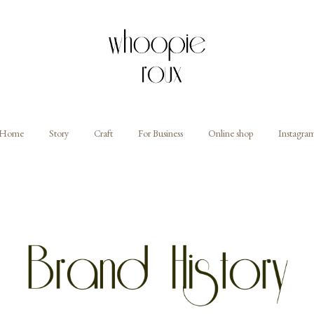
Home
Story
Craft
For Business
Online shop
Instagra