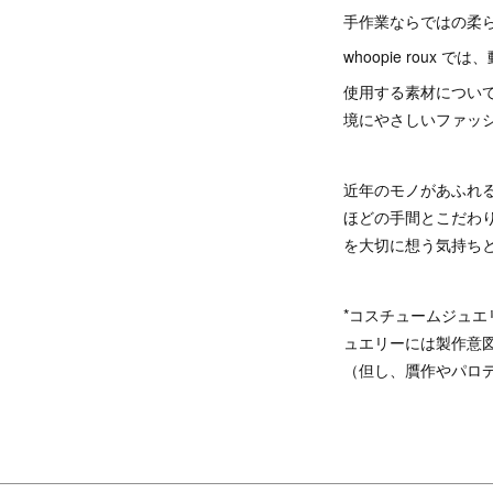
手作業ならではの柔
whoopie rou
使用する素材について
境にやさしいファッ
近年のモノがあふれ
ほどの手間とこだわ
を大切に想う気持ち
*コスチュームジュエリー
ュエリーには製作意
（但し、贋作やパロ