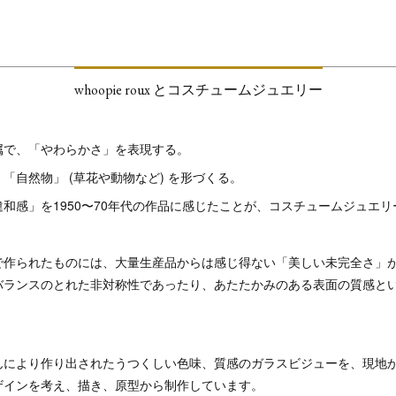
whoopie roux とコスチュームジュエリー
属で、「やわらかさ」を表現する。
「自然物」 (草花や動物など) を形づくる。
和感」を1950〜70年代の作品に感じたことが、コスチュームジュエ
で作られたものには、大量生産品からは感じ得ない「美しい未完全さ」
バランスのとれた非対称性であったり、あたたかみのある表面の質感と
んにより作り出されたうつくしい色味、質感のガラスビジューを、現地
ザインを考え、描き、原型から制作しています。