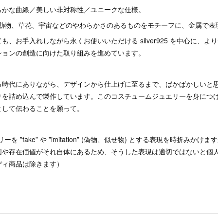
らかな曲線／美しい非対称性／ユニークな仕様。
x では、動物、草花、宇宙などのやわらかさのあるものをモチーフに、金属で
も、お手入れしながら永くお使いいただける silver925 を中心に、
ションの創造に向けた取り組みを進めています。
る時代にありながら、デザインから仕上げに至るまで、ばかばかしいと
りを詰め込んで製作しています。このコスチュームジュエリーを身につ
として伝わることを願って。
を ”fake” や ”imitation” (偽物、似せ物) とする表現を時折みか
図や存在価値がそれ自体にあるため、そうした表現は適切ではないと個
ディ商品は除きます）