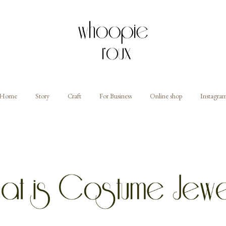
Home
Story
Craft
For Business
Online shop
Instagra