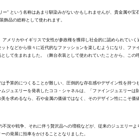
リー” という名称はあまり馴染みがないかもしれませんが、貴金属や宝石
い装飾品の総称として使われます。
代、アメリカやイギリスで女性が参政権を獲得し社会的に認められていく
セットなどから徐々に近代的なファッションを楽しむようになり、ファ
品として生まれました。（舞台衣装として使われていたことから、この
では予算的につくることが難しい、圧倒的な存在感やデザイン性を持つ
ームジュエリーを発表したココ・シャネルは、「ファインジュエリーは
の美を求めるなら、石や金属の価値ではなく、そのデザイン性にこそ価
での不況や戦争、それに伴う贅沢品への増税などが、従来のジュエリーよ
リーの発展に拍車をかけることとなりました。