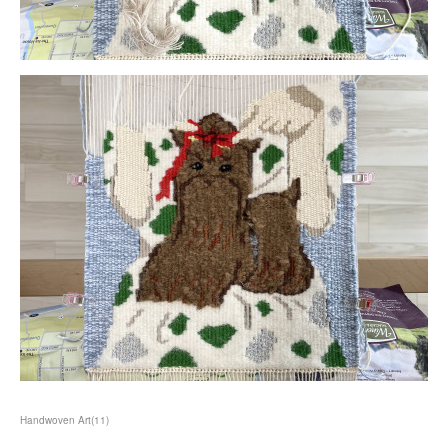
Handwoven Art
(
11
)