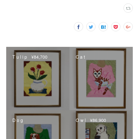
T u l i p ¥84,700
C a t
D o g
O w l ¥86,900